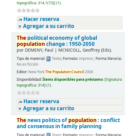
topográfica:
314.1(73)
]
(1).
Hacer reserva
Agregar a su carrito
The
political economy of global
population
change : 1950-2050
por
DEMENY, Paul
|
MCNICOLL, Geoffrey (Eds).
Tipo de material:
Texto
; Formato:
impreso
; Forma literaria:
No es ficción
Editor:
New York
The
Population
Council
2006
Disponibilidad:
Ítems disponibles para préstamo:
[
Signatura
topográfica:
314
]
(1).
Hacer reserva
Agregar a su carrito
The
news politics of
population
: conflict
and consensus in family planning
Tipo de material:
Texto
; Formato:
impreso
; Forma literaria: