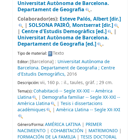
Universitat Autònoma de Barcelona.
Departament de Geografia
.
Colaborador(es):
Esteve Palós, Albert
[dir.]
|
SOLSONA PAIRÓ, Montserrat
[dir.]
|
Centre d'Estudis Demogràfics
[ed.]
|
Universitat Autònoma de Barcelona.
Departament de Geografia
[ed.]
.
Texto
Tipo de material:
[Barcelona] :
Universitat Autònoma de
Editor:
Barcelona. Departament de Geografia ; Centre
d'Estudis Demogràfics,
2016
vii, 160 p. : il., taules, gràf. ; 29 cm
.
Descripción:
Cohabitació -- Segle XX-XXI -- Amèrica
Tema(s):
Llatina
|
Demografia familiar -- Segle XX-XXI --
Amèrica Llatina
|
Tesis i dissertacions
acadèmiques
|
Amèrica Llatina -- Segle XX-XXI
AMÉRICA LATINA
|
PRIMER
Género/Forma:
NACIMIENTO
|
COHABITACIÓN
|
MATRIMONIO
|
FORMACIÓN DE LA FAMILIA
|
TESIS DOCTORAL