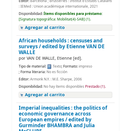
Editor:
Barcelona ; Brussel·les : Institut d'Estudis Catalans
: IEMed : Union académique internationale, 2021
Disponibilidad:
Ítems disponibles para préstamo:
[
Signatura topográfica:
Mobilitat(4)-SAB
]
(1).
Agregar al carrito
African households : censuses and
surveys /
edited by Etienne VAN DE
WALLE
por
VAN DE WALLE, Etienne
[ed]
.
Tipo de material:
Texto
; Formato:
impreso
; Forma literaria:
No es ficción
Editor:
Armonk N.Y. : M.E. Sharpe, 2006
Disponibilidad:
No hay ítems disponibles
Prestado (1).
Agregar al carrito
Imperial inequalities : the politics of
economic governance across
European empires /
edited by
Gurminder BHAMBRA and Julia