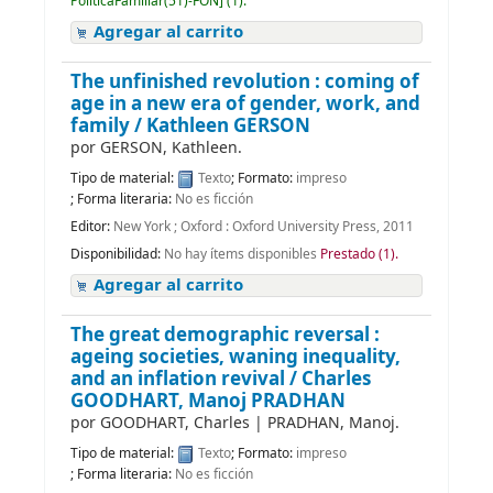
PolíticaFamiliar(51)-FON
]
(1).
Agregar al carrito
The unfinished revolution : coming of
age in a new era of gender, work, and
family /
Kathleen GERSON
por
GERSON, Kathleen.
Tipo de material:
Texto
; Formato:
impreso
; Forma literaria:
No es ficción
Editor:
New York ; Oxford : Oxford University Press, 2011
Disponibilidad:
No hay ítems disponibles
Prestado (1).
Agregar al carrito
The great demographic reversal :
ageing societies, waning inequality,
and an inflation revival /
Charles
GOODHART, Manoj PRADHAN
por
GOODHART, Charles
|
PRADHAN, Manoj.
Tipo de material:
Texto
; Formato:
impreso
; Forma literaria:
No es ficción