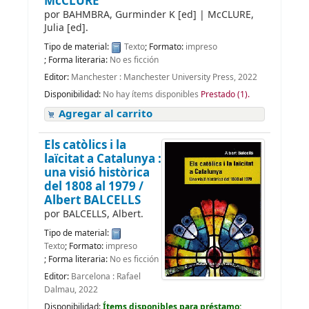
McCLURE
por
BAHMBRA, Gurminder K
[ed]
|
McCLURE,
Julia
[ed]
.
Tipo de material:
Texto
; Formato:
impreso
; Forma literaria:
No es ficción
Editor:
Manchester : Manchester University Press, 2022
Disponibilidad:
No hay ítems disponibles
Prestado (1).
Agregar al carrito
Els catòlics i la
laïcitat a Catalunya :
una visió històrica
del 1808 al 1979 /
Albert BALCELLS
por
BALCELLS, Albert.
Tipo de material:
Texto
; Formato:
impreso
; Forma literaria:
No es ficción
Editor:
Barcelona : Rafael
Dalmau, 2022
Disponibilidad:
Ítems disponibles para préstamo: