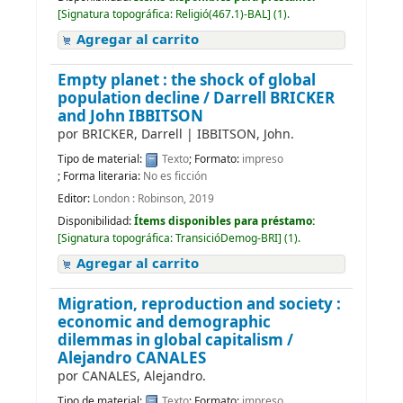
[
Signatura topográfica:
Religió(467.1)-BAL
]
(1).
Agregar al carrito
Empty planet : the shock of global
population decline /
Darrell BRICKER
and John IBBITSON
por
BRICKER, Darrell
|
IBBITSON, John.
Tipo de material:
Texto
; Formato:
impreso
; Forma literaria:
No es ficción
Editor:
London : Robinson, 2019
Disponibilidad:
Ítems disponibles para préstamo:
[
Signatura topográfica:
TransicióDemog-BRI
]
(1).
Agregar al carrito
Migration, reproduction and society :
economic and demographic
dilemmas in global capitalism /
Alejandro CANALES
por
CANALES, Alejandro.
Tipo de material:
Texto
; Formato:
impreso