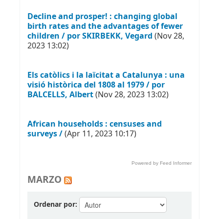
Decline and prosper! : changing global
birth rates and the advantages of fewer
children / por SKIRBEKK, Vegard
(Nov 28,
2023 13:02)
Els catòlics i la laïcitat a Catalunya : una
visió històrica del 1808 al 1979 / por
BALCELLS, Albert
(Nov 28, 2023 13:02)
African households : censuses and
surveys /
(Apr 11, 2023 10:17)
Powered by Feed Informer
MARZO
Ordenar por: