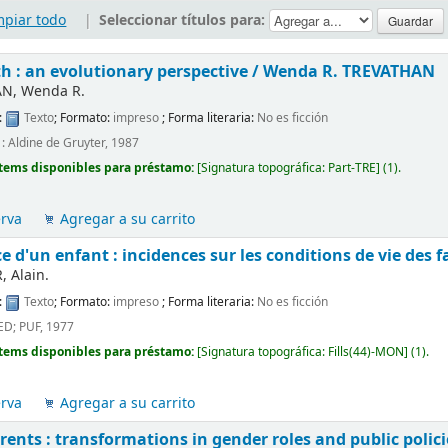
mpiar todo
|
Seleccionar títulos para:
 : an evolutionary perspective /
Wenda R. TREVATHAN
N, Wenda R.
:
Texto
; Formato:
impreso
; Forma literaria:
No es ficción
: Aldine de Gruyter, 1987
tems disponibles para préstamo:
[
Signatura topográfica:
Part-TRE
]
(1).
erva
Agregar a su carrito
e d'un enfant : incidences sur les conditions de vie des f
 Alain.
:
Texto
; Formato:
impreso
; Forma literaria:
No es ficción
NED; PUF, 1977
tems disponibles para préstamo:
[
Signatura topográfica:
Fills(44)-MON
]
(1).
erva
Agregar a su carrito
ents : transformations in gender roles and public polic