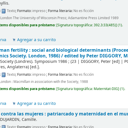
llis.
:
Texto
; Formato:
impreso
; Forma literaria:
No es ficción
London The University of Wisconsin Press; Adamantine Press Limited 1989
tems disponibles para préstamo:
[
Signatura topográfica:
392.3:33(485)
]
(1).
erva
Agregar a su carrito
an fertility : social and biological determinants (Pro
nics Society. London, 1986) /
edited by Peter DIGGORY, M
Society (Londres). Symposium
1986 ; (23
|
DIGGORY, Peter
[ed]
|
P
res, Anglaterra)
[ed.]
.
:
Texto
; Formato:
impreso
; Forma literaria:
No es ficción
London : Macmillan in association with the Society, 1988
tems disponibles para préstamo:
[
Signatura topográfica:
Maternitat-DIG
]
(1).
erva
Agregar a su carrito
contra las mujeres : patriarcado y maternidad en el m
DUJARDIN, Camille.
:
Texto
; Formato:
impreso
; Forma literaria:
No es ficción