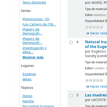
Tesis doctorals
por
MOEN, Phy
Tipo de material
Series
Editor:
Madison; 
(Feminismos; 10)
Disponibilidad:
Í
(Les Cahiers de l'IN...
(Papers de
Hacer res
Demografi...
(Papers de
Natural hum
4.
Demografi...
of the Euge
Investigación y
por
Eugenics 
deba...
Society (Lond
Mostrar más
Tipo de material
Lugares
Editor:
London : 
Espanya
Disponibilidad:
Í
Mèxic
Hacer res
Tópicos
Las madres 
5.
Dones
por
LACOSTE-
Família
Fecunditat humana
Tipo de material