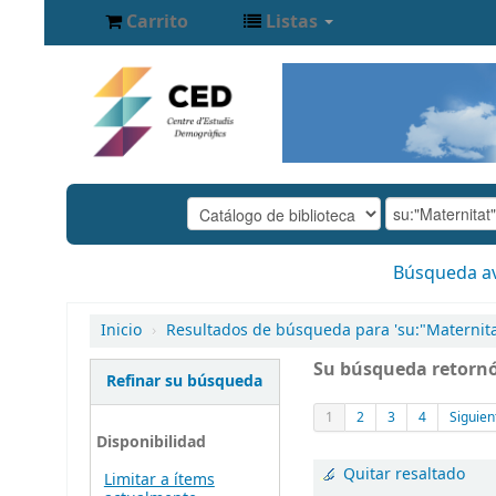
Carrito
Listas
Búsqueda a
Inicio
›
Resultados de búsqueda para 'su:"Maternita
Su búsqueda retornó
Refinar su búsqueda
1
2
3
4
Siguien
Disponibilidad
Quitar resaltado
Limitar a ítems