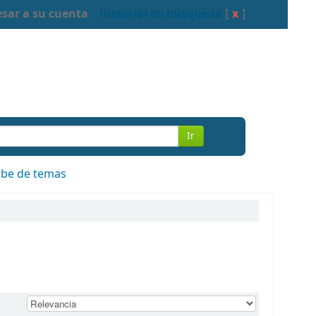
esar a su cuenta
Historial de búsqueda
[
x
]
Ir
be de temas