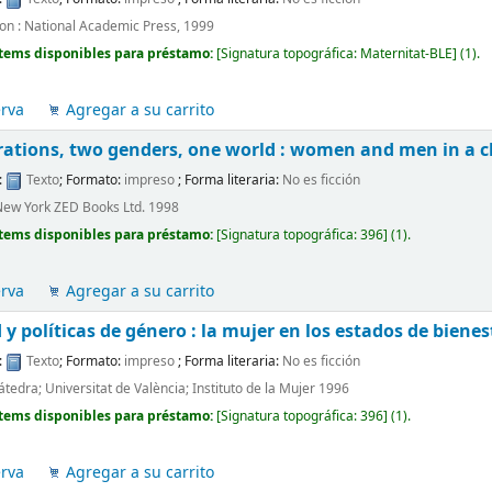
on : National Academic Press, 1999
tems disponibles para préstamo:
[
Signatura topográfica:
Maternitat-BLE
]
(1).
erva
Agregar a su carrito
rations, two genders, one world : women and men in a 
:
Texto
; Formato:
impreso
; Forma literaria:
No es ficción
New York ZED Books Ltd. 1998
tems disponibles para préstamo:
[
Signatura topográfica:
396
]
(1).
erva
Agregar a su carrito
y políticas de género : la mujer en los estados de biene
:
Texto
; Formato:
impreso
; Forma literaria:
No es ficción
tedra; Universitat de València; Instituto de la Mujer 1996
tems disponibles para préstamo:
[
Signatura topográfica:
396
]
(1).
erva
Agregar a su carrito