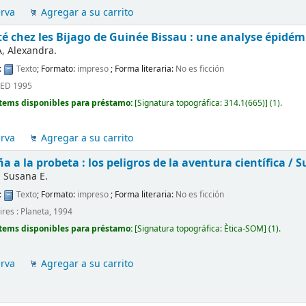
erva
Agregar a su carrito
é chez les Bijago de Guinée Bissau : une analyse épidé
, Alexandra.
:
Texto
; Formato:
impreso
; Forma literaria:
No es ficción
PED 1995
tems disponibles para préstamo:
[
Signatura topográfica:
314.1(665)
]
(1).
erva
Agregar a su carrito
a a la probeta : los peligros de la aventura científica /
S
Susana E.
:
Texto
; Formato:
impreso
; Forma literaria:
No es ficción
res : Planeta, 1994
tems disponibles para préstamo:
[
Signatura topográfica:
Ètica-SOM
]
(1).
erva
Agregar a su carrito