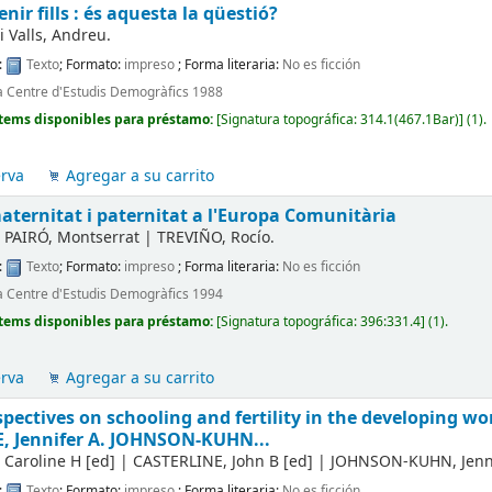
enir fills : és aquesta la qüestió?
 Valls, Andreu.
:
Texto
; Formato:
impreso
; Forma literaria:
No es ficción
a Centre d'Estudis Demogràfics 1988
tems disponibles para préstamo:
[
Signatura topográfica:
314.1(467.1Bar)
]
(1).
erva
Agregar a su carrito
maternitat i paternitat a l'Europa Comunitària
PAIRÓ, Montserrat
|
TREVIÑO, Rocío.
:
Texto
; Formato:
impreso
; Forma literaria:
No es ficción
a Centre d'Estudis Demogràfics 1994
tems disponibles para préstamo:
[
Signatura topográfica:
396:331.4
]
(1).
erva
Agregar a su carrito
rspectives on schooling and fertility in the developing wo
, Jennifer A. JOHNSON-KUHN...
 Caroline H
[ed]
|
CASTERLINE, John B
[ed]
|
JOHNSON-KUHN, Jenni
:
Texto
; Formato:
impreso
; Forma literaria:
No es ficción