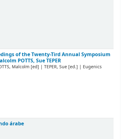
ceedings of the Twenty-Tird Annual Symposium
alcolm POTTS, Sue TEPER
OTTS, Malcolm
[ed]
|
TEPER, Sue
[ed.]
|
Eugenics
undo árabe