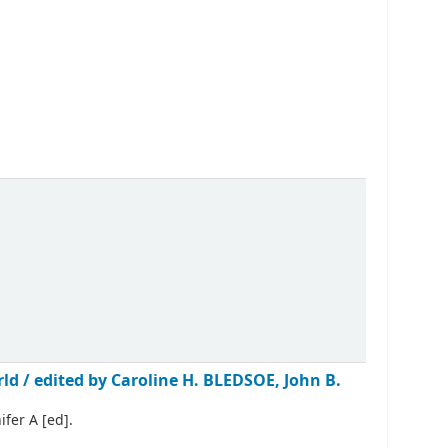
rld /
edited by Caroline H. BLEDSOE, John B.
fer A
[ed]
.