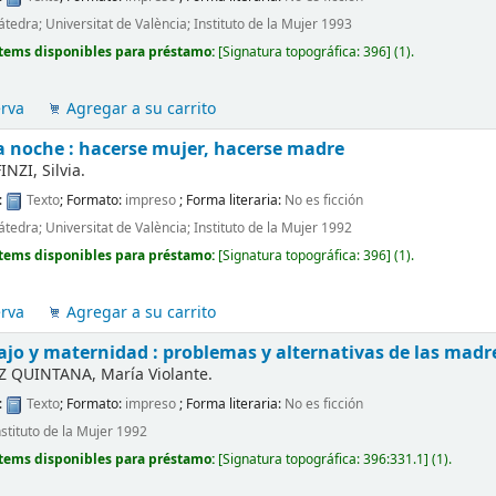
tedra; Universitat de València; Instituto de la Mujer 1993
tems disponibles para préstamo:
[
Signatura topográfica:
396
]
(1).
erva
Agregar a su carrito
la noche : hacerse mujer, hacerse madre
NZI, Silvia.
:
Texto
; Formato:
impreso
; Forma literaria:
No es ficción
tedra; Universitat de València; Instituto de la Mujer 1992
tems disponibles para préstamo:
[
Signatura topográfica:
396
]
(1).
erva
Agregar a su carrito
ajo y maternidad : problemas y alternativas de las madr
 QUINTANA, María Violante.
:
Texto
; Formato:
impreso
; Forma literaria:
No es ficción
stituto de la Mujer 1992
tems disponibles para préstamo:
[
Signatura topográfica:
396:331.1
]
(1).