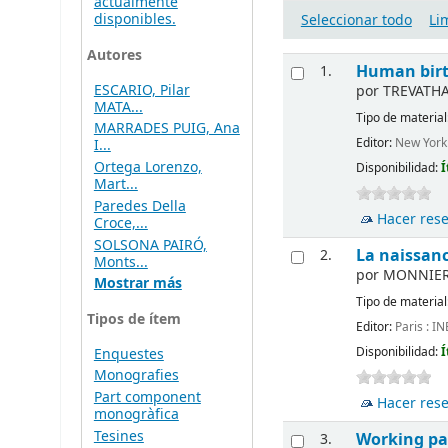
actualmente
disponibles.
Seleccionar todo
Li
Autores
Human birth
1.
ESCARIO, Pilar
por
TREVATHA
MATA...
Tipo de material
MARRADES PUIG, Ana
Editor:
New York 
I...
Ortega Lorenzo,
Disponibilidad:
Í
Mart...
Paredes Della
Hacer res
Croce,...
SOLSONA PAIRÓ,
La naissanc
2.
Monts...
por
MONNIER,
Mostrar más
Tipo de material
Tipos de ítem
Editor:
Paris : I
Disponibilidad:
Í
Enquestes
Monografies
Part component
Hacer res
monogràfica
Tesines
Working par
3.