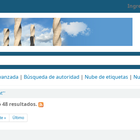
Ingr
vanzada
Búsqueda de autoridad
Nube de etiquetas
Nu
t"'
 48 resultados.
te »
Último