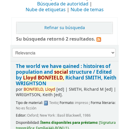
Búsqueda de autoridad
Nube de etiquetas
Nube de temas
Refinar su búsqueda
Su búsqueda retornó 2 resultados.
The world we have gained : histoires of
population and
social
structure /
Edited
by
Lloyd
BONFIELD,
Richard SMITH, Keith
WRIGHTSON
por
BONFIELD,
Lloyd
[ed]
|
SMITH, Richard M
[ed]
|
WRIGHTSON, Keith
[ed]
.
Tipo de material:
Texto
; Formato:
impreso
; Forma literaria:
No es ficción
Editor:
Oxford; New York : Basil Blackwell, 1986
Disponibilidad:
Ítems disponibles para préstamo:
[
Signatura
topográfica:
Família(44)-BON
]
(1).