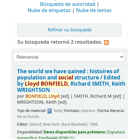
Búsqueda de autoridad
Nube de etiquetas
Nube de temas
Refinar su búsqueda
Su búsqueda retornó 2 resultados.
The world we have gained : histoires of
population and
social
structure /
Edited
by
Lloyd
BONFIELD,
Richard SMITH, Keith
WRIGHTSON
por
BONFIELD,
Lloyd
[ed]
|
SMITH, Richard M
[ed]
|
WRIGHTSON, Keith
[ed]
.
Tipo de material:
Texto
; Formato:
impreso
; Forma literaria:
No es ficción
Editor:
Oxford; New York : Basil Blackwell, 1986
Disponibilidad:
Ítems disponibles para préstamo:
[
Signatura
topográfica:
Família(44)-BON
]
(1).