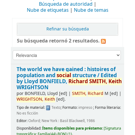
Búsqueda de autoridad
Nube de etiquetas
Nube de temas
Refinar su búsqueda
Su búsqueda retornó 2 resultados.
The world we have gained : histoires of
population and
social
structure /
Edited
by Lloyd BONFIELD,
Richard
SMITH,
Keith
WRIGHTSON
por
BONFIELD, Lloyd
[ed]
|
SMITH,
Richard
M
[ed]
|
WRIGHTSON,
Keith
[ed]
.
Tipo de material:
Texto
; Formato:
impreso
; Forma literaria:
No es ficción
Editor:
Oxford; New York : Basil Blackwell, 1986
Disponibilidad:
Ítems disponibles para préstamo:
[
Signatura
topográfica:
Família(44)-BON
]
(1).