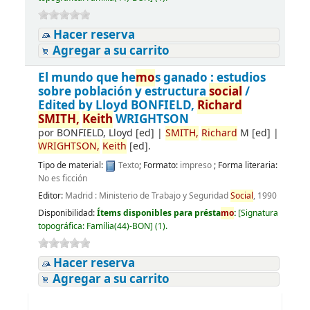
Hacer reserva
Agregar a su carrito
El mundo que he
mo
s ganado : estudios
sobre población y estructura
social
/
Edited by Lloyd BONFIELD,
Richard
SMITH,
Keith
WRIGHTSON
por
BONFIELD, Lloyd
[ed]
|
SMITH,
Richard
M
[ed]
|
WRIGHTSON,
Keith
[ed]
.
Tipo de material:
Texto
; Formato:
impreso
; Forma literaria:
No es ficción
Editor:
Madrid : Ministerio de Trabajo y Seguridad
Social
, 1990
Disponibilidad:
Ítems disponibles para présta
mo
:
[
Signatura
topográfica:
Família(44)-BON
]
(1).
Hacer reserva
Agregar a su carrito