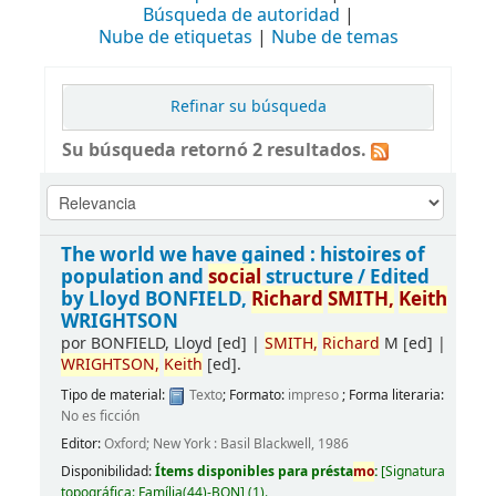
Búsqueda de autoridad
Nube de etiquetas
Nube de temas
Refinar su búsqueda
Su búsqueda retornó 2 resultados.
The world we have gained : histoires of
population and
social
structure /
Edited
by Lloyd BONFIELD,
Richard
SMITH,
Keith
WRIGHTSON
por
BONFIELD, Lloyd
[ed]
|
SMITH,
Richard
M
[ed]
|
WRIGHTSON,
Keith
[ed]
.
Tipo de material:
Texto
; Formato:
impreso
; Forma literaria:
No es ficción
Editor:
Oxford; New York : Basil Blackwell, 1986
Disponibilidad:
Ítems disponibles para présta
mo
:
[
Signatura
topográfica:
Família(44)-BON
]
(1).