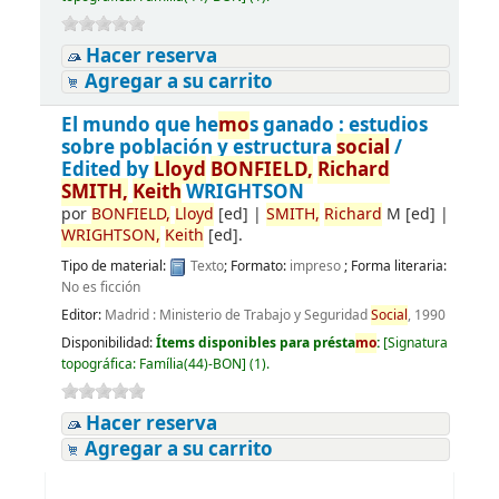
Hacer reserva
Agregar a su carrito
El mundo que he
mo
s ganado : estudios
sobre población y estructura
social
/
Edited by
Lloyd
BONFIELD,
Richard
SMITH,
Keith
WRIGHTSON
por
BONFIELD,
Lloyd
[ed]
|
SMITH,
Richard
M
[ed]
|
WRIGHTSON,
Keith
[ed]
.
Tipo de material:
Texto
; Formato:
impreso
; Forma literaria:
No es ficción
Editor:
Madrid : Ministerio de Trabajo y Seguridad
Social
, 1990
Disponibilidad:
Ítems disponibles para présta
mo
:
[
Signatura
topográfica:
Família(44)-BON
]
(1).
Hacer reserva
Agregar a su carrito