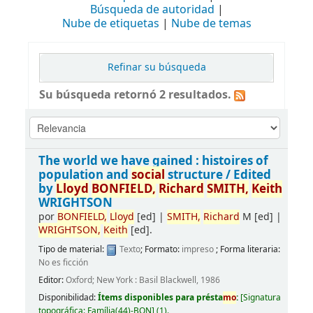
Búsqueda de autoridad
Nube de etiquetas
Nube de temas
Refinar su búsqueda
Su búsqueda retornó 2 resultados.
The world we have gained : histoires of
population and
social
structure /
Edited
by
Lloyd
BONFIELD,
Richard
SMITH,
Keith
WRIGHTSON
por
BONFIELD,
Lloyd
[ed]
|
SMITH,
Richard
M
[ed]
|
WRIGHTSON,
Keith
[ed]
.
Tipo de material:
Texto
; Formato:
impreso
; Forma literaria:
No es ficción
Editor:
Oxford; New York : Basil Blackwell, 1986
Disponibilidad:
Ítems disponibles para présta
mo
:
[
Signatura
topográfica:
Família(44)-BON
]
(1).