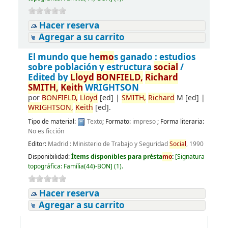
Hacer reserva
Agregar a su carrito
El mundo que he
mo
s ganado : estudios
sobre población y estructura
social
/
Edited by
Lloyd
BONFIELD,
Richard
SMITH,
Keith
WRIGHTSON
por
BONFIELD,
Lloyd
[ed]
|
SMITH,
Richard
M
[ed]
|
WRIGHTSON,
Keith
[ed]
.
Tipo de material:
Texto
; Formato:
impreso
; Forma literaria:
No es ficción
Editor:
Madrid : Ministerio de Trabajo y Seguridad
Social
, 1990
Disponibilidad:
Ítems disponibles para présta
mo
:
[
Signatura
topográfica:
Família(44)-BON
]
(1).
Hacer reserva
Agregar a su carrito