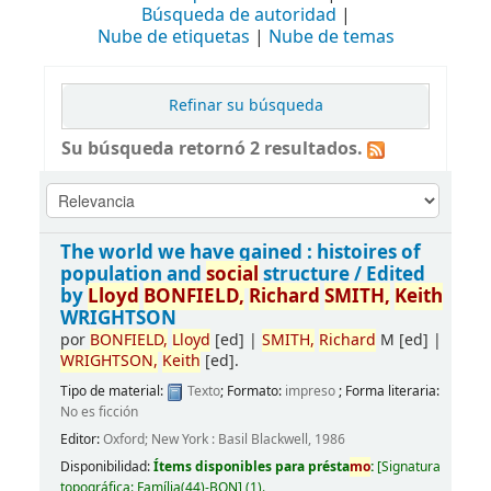
Búsqueda de autoridad
Nube de etiquetas
Nube de temas
Refinar su búsqueda
Su búsqueda retornó 2 resultados.
The world we have gained : histoires of
population and
social
structure /
Edited
by
Lloyd
BONFIELD,
Richard
SMITH,
Keith
WRIGHTSON
por
BONFIELD,
Lloyd
[ed]
|
SMITH,
Richard
M
[ed]
|
WRIGHTSON,
Keith
[ed]
.
Tipo de material:
Texto
; Formato:
impreso
; Forma literaria:
No es ficción
Editor:
Oxford; New York : Basil Blackwell, 1986
Disponibilidad:
Ítems disponibles para présta
mo
:
[
Signatura
topográfica:
Família(44)-BON
]
(1).