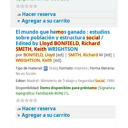
Hacer reserva
Agregar a su carrito
El mundo que he
mo
s ganado : estudios
sobre población y estructura
social
/
Edited by
Lloyd
BONFIELD,
Richard
SMITH,
Keith
WRIGHTSON
por
BONFIELD,
Lloyd
[ed]
|
SMITH,
Richard
M
[ed]
|
WRIGHTSON,
Keith
[ed]
.
Tipo de material:
Texto
; Formato:
impreso
; Forma literaria:
No es ficción
Editor:
Madrid : Ministerio de Trabajo y Seguridad
Social
, 1990
Disponibilidad:
Ítems disponibles para présta
mo
:
[
Signatura
topográfica:
Família(44)-BON
]
(1).
Hacer reserva
Agregar a su carrito