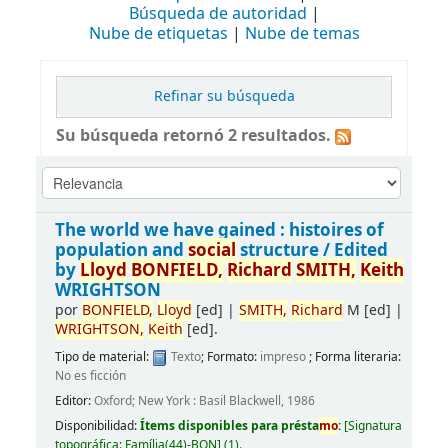
Búsqueda de autoridad
Nube de etiquetas
Nube de temas
Refinar su búsqueda
Su búsqueda retornó 2 resultados.
The world we have gained : histoires of
population and
social
structure /
Edited
by
Lloyd
BONFIELD,
Richard
SMITH,
Keith
WRIGHTSON
por
BONFIELD,
Lloyd
[ed]
|
SMITH,
Richard
M
[ed]
|
WRIGHTSON,
Keith
[ed]
.
Tipo de material:
Texto
; Formato:
impreso
; Forma literaria:
No es ficción
Editor:
Oxford; New York : Basil Blackwell, 1986
Disponibilidad:
Ítems disponibles para présta
mo
:
[
Signatura
topográfica:
Família(44)-BON
]
(1).