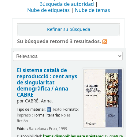
Búsqueda de autoridad
Nube de etiquetas
Nube de temas
Refinar su búsqueda
Su búsqueda retornó 3 resultados.
El sistema català de
reproducció : cent anys
de singularitat
demogràfica /
Anna
CABRÉ
por
CABRÉ, Anna.
Tipo de material:
Texto
; Formato:
impreso
; Forma literaria:
No es
ficción
Editor:
Barcelona : Proa, 1999
Disponibilidad:
Ítems disponibles para préstamo:
[
Signatura