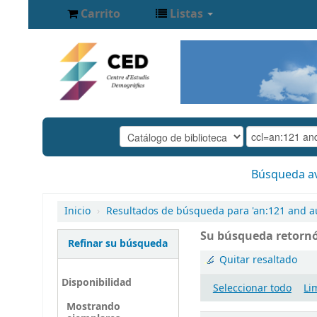
Carrito
Listas
Búsqueda a
Inicio
›
Resultados de búsqueda para 'an:121 and a
Su búsqueda retornó
Refinar su búsqueda
Quitar resaltado
Disponibilidad
Seleccionar todo
Li
Mostrando