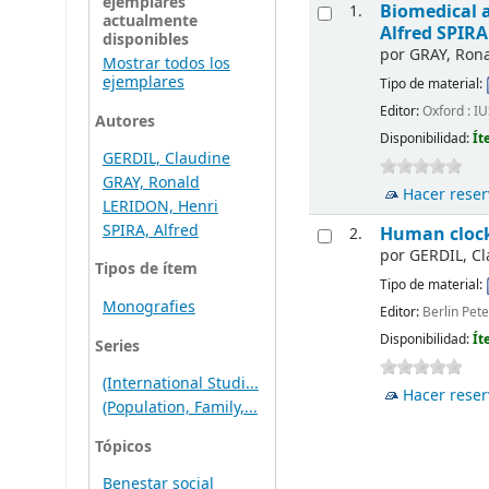
ejemplares
Biomedical 
1.
actualmente
Alfred SPIRA
disponibles
por
GRAY, Ron
Mostrar todos los
ejemplares
Tipo de material:
Editor:
Oxford : I
Autores
Disponibilidad:
Ít
GERDIL, Claudine
GRAY, Ronald
Hacer reser
LERIDON, Henri
SPIRA, Alfred
Human clocks
2.
por
GERDIL, C
Tipos de ítem
Tipo de material:
Monografies
Editor:
Berlin Pet
Disponibilidad:
Ít
Series
(International Studi...
Hacer reser
(Population, Family,...
Tópicos
Benestar social