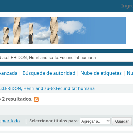
Ingr
vanzada
Búsqueda de autoridad
Nube de etiquetas
Nu
u:LERIDON, Henri and su-to:Fecunditat humana'
 2 resultados.
mpiar todo
|
Seleccionar títulos para: