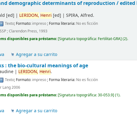
and demographic determinants of reproduction /
edited
ald
[ed]
|
LERIDON,
Henri
[ed]
|
SPIRA, Alfred.
Texto
; Formato:
impreso
; Forma literaria:
No es ficción
USSP ; Clarendon Press, 1993
ems disponibles para préstamo:
[
Signatura topográfica:
Fertilitat-GRA
]
(2).
va
Agregar a su carrito
 : the bio-cultural meanings of age
laudine
|
LERIDON,
Henri
.
Texto
; Formato:
impreso
; Forma literaria:
No es ficción
er Lang 2006
ems disponibles para préstamo:
[
Signatura topográfica:
30-053.9
]
(1).
va
Agregar a su carrito