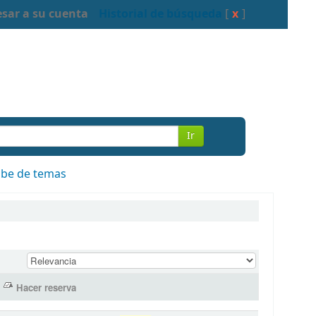
esar a su cuenta
Historial de búsqueda
[
x
]
Ir
be de temas