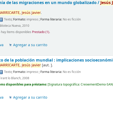
ía de las migraciones en un mundo globalizado /
Jesús
E
BARRICARTE,
Jesús
Javier
.
Texto
; Formato:
impreso
; Forma literaria:
No es ficción
iblioteca Nueva, 2010
 hay ítems disponibles
Prestado (1).
va
Agregar a su carrito
to de la población mundial : implicaciones socioeconómic
BARRICARTE,
Jesús
Javier
[aut. ]
.
Texto
; Formato:
impreso
; Forma literaria:
No es ficción
Tirant lo Blanch, 2008
ems disponibles para préstamo:
[
Signatura topográfica:
CreixementDemo-SAN
va
Agregar a su carrito