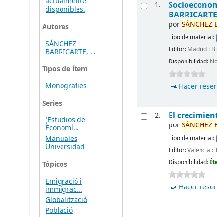
actualmente
Socioeconom
1.
disponibles.
BARRICART
por
SÁNCHEZ
Autores
Tipo de material:
SÁNCHEZ
Editor:
Madrid : B
BARRICARTE, ...
Disponibilidad:
No
Tipos de ítem
Monografies
Hacer reser
Series
El crecimien
2.
(Estudios de
por
SÁNCHEZ
Economí...
Manuales
Tipo de material:
Universidad
Editor:
Valencia : 
Disponibilidad:
Ít
Tópicos
Emigració i
Hacer reser
immigrac...
Globalització
Població