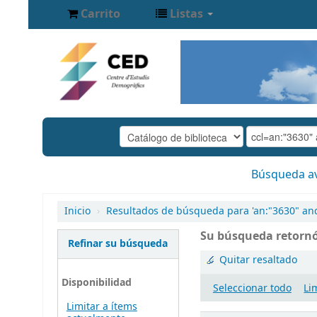
Carrito
Listas
Búsqueda a
Inicio
›
Resultados de búsqueda para 'an:"3630" an
Su búsqueda retornó
Refinar su búsqueda
Quitar resaltado
Disponibilidad
Seleccionar todo
Li
Limitar a ítems