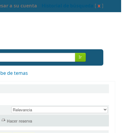
esar a su cuenta
Historial de búsqueda
[
x
]
Ir
be de temas