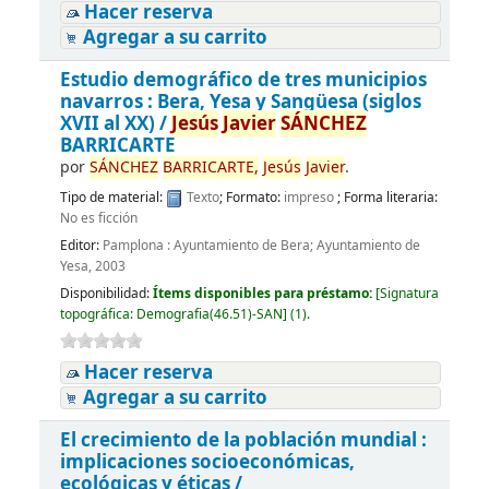
Hacer reserva
Agregar a su carrito
Estudio demográfico de tres municipios
navarros : Bera, Yesa y Sangüesa (siglos
XVII al XX) /
Jesús
Javier
SÁNCHEZ
BARRICARTE
por
SÁNCHEZ
BARRICARTE,
Jesús
Javier
.
Tipo de material:
Texto
; Formato:
impreso
; Forma literaria:
No es ficción
Editor:
Pamplona : Ayuntamiento de Bera; Ayuntamiento de
Yesa, 2003
Disponibilidad:
Ítems disponibles para préstamo:
[
Signatura
topográfica:
Demografia(46.51)-SAN
]
(1).
Hacer reserva
Agregar a su carrito
El crecimiento de la población mundial :
implicaciones socioeconómicas,
ecológicas y éticas /