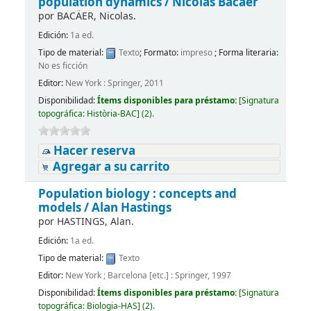
population dynamics /
Nicolas Bacaër
por
BACÄER, Nicolas.
Edición:
1a ed.
Tipo de material:
Texto
; Formato:
impreso
; Forma literaria:
No es ficción
Editor:
New York : Springer, 2011
Disponibilidad:
Ítems disponibles para préstamo:
[
Signatura
topográfica:
Història-BAC
]
(2).
Hacer reserva
Agregar a su carrito
Population biology : concepts and
models /
Alan Hastings
por
HASTINGS, Alan.
Edición:
1a ed.
Tipo de material:
Texto
Editor:
New York ; Barcelona [etc.] : Springer, 1997
Disponibilidad:
Ítems disponibles para préstamo:
[
Signatura
topográfica:
Biologia-HAS
]
(2).