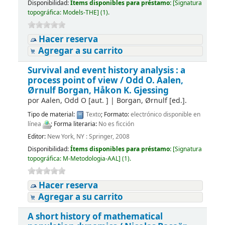
Disponibilidad:
Ítems disponibles para préstamo:
[
Signatura
topográfica:
Models-THE
]
(1).
Hacer reserva
Agregar a su carrito
Survival and event history analysis : a
process point of view /
Odd O. Aalen,
Ørnulf Borgan, Håkon K. Gjessing
por
Aalen, Odd O
[aut. ]
|
Borgan, Ørnulf
[ed.]
.
Tipo de material:
Texto
; Formato:
electrónico disponible en
línea
; Forma literaria:
No es ficción
Editor:
New York, NY : Springer, 2008
Disponibilidad:
Ítems disponibles para préstamo:
[
Signatura
topográfica:
M-Metodologia-AAL
]
(1).
Hacer reserva
Agregar a su carrito
A short history of mathematical