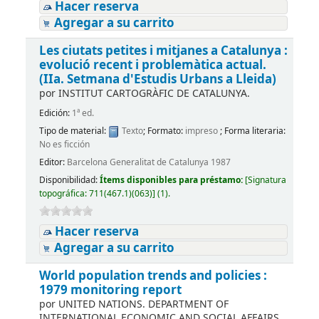
Hacer reserva
Agregar a su carrito
Les ciutats petites i mitjanes a Catalunya :
evolució recent i problemàtica actual.
(IIa. Setmana d'Estudis Urbans a Lleida)
por
INSTITUT CARTOGRÀFIC DE CATALUNYA.
Edición:
1ª ed.
Tipo de material:
Texto
; Formato:
impreso
; Forma literaria:
No es ficción
Editor:
Barcelona Generalitat de Catalunya 1987
Disponibilidad:
Ítems disponibles para préstamo:
[
Signatura
topográfica:
711(467.1)(063)
]
(1).
Hacer reserva
Agregar a su carrito
World population trends and policies :
1979 monitoring report
por
UNITED NATIONS. DEPARTMENT OF
INTERNATIONAL ECONOMIC AND SOCIAL AFFAIRS.