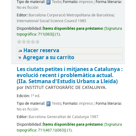
Tipo de material:
Texto
; Formato:
impreso
; Forma literaria:
No es ficción
Editor:
Barcelona Corporació Metropolitana de Barcelona;
International Social Science Council 1985
Disponibilidad:
Ítems disponibles para préstamo:
[
Signatura
topográfica:
711(063)
]
(1).
Hacer reserva
Agregar a su carrito
Les ciutats petites i mitjanes a Catalunya :
evolució recent i problemàtica actual.
(IIa. Setmana d'Estudis Urbans a Lleida)
por
INSTITUT CARTOGRÀFIC DE CATALUNYA.
Edición:
1ª ed.
Tipo de material:
Texto
; Formato:
impreso
; Forma literaria:
No es ficción
Editor:
Barcelona Generalitat de Catalunya 1987
Disponibilidad:
Ítems disponibles para préstamo:
[
Signatura
topográfica:
711(467.1)(063)
]
(1).