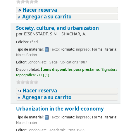
Hacer reserva
Agregar a su carrito
Society, culture, and urbanization
por
EISENSTADT, S.N
|
SHACHAR, A.
Edición:
1ª ed.
Tipo de material:
Texto
; Formato:
impreso
; Forma literaria:
No es ficción
Editor:
London [etc.] Sage Publications 1987
Disponibilidad:
Ítems disponibles para préstamo:
[
Signatura
topográfica:
711
]
(1).
Hacer reserva
Agregar a su carrito
Urbanization in the world-economy
Tipo de material:
Texto
; Formato:
impreso
; Forma literaria:
No es ficción
Editor:
London [etc.] Academic Press 1985