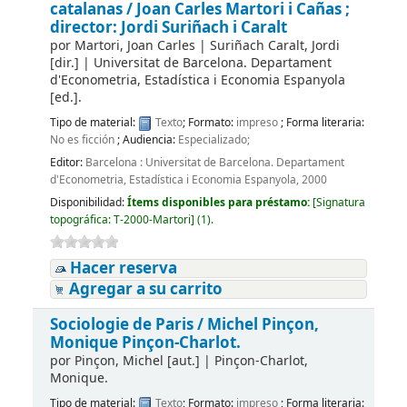
catalanas /
Joan Carles Martori i Cañas ;
director: Jordi Suriñach i Caralt
por
Martori, Joan Carles
|
Suriñach Caralt, Jordi
[dir.]
|
Universitat de Barcelona. Departament
d'Econometria, Estadística i Economia Espanyola
[ed.]
.
Tipo de material:
Texto
; Formato:
impreso
; Forma literaria:
No es ficción
; Audiencia:
Especializado;
Editor:
Barcelona : Universitat de Barcelona. Departament
d'Econometria, Estadística i Economia Espanyola, 2000
Disponibilidad:
Ítems disponibles para préstamo:
[
Signatura
topográfica:
T-2000-Martori
]
(1).
Hacer reserva
Agregar a su carrito
Sociologie de Paris /
Michel Pinçon,
Monique Pinçon-Charlot.
por
Pinçon, Michel
[aut.]
|
Pinçon-Charlot,
Monique.
Tipo de material:
Texto
; Formato:
impreso
; Forma literaria: