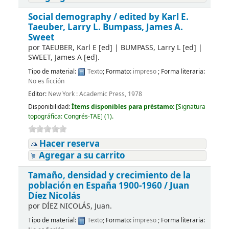
Social demography /
edited by Karl E.
Taeuber, Larry L. Bumpass, James A.
Sweet
por
TAEUBER, Karl E
[ed]
|
BUMPASS, Larry L
[ed]
|
SWEET, James A
[ed]
.
Tipo de material:
Texto
; Formato:
impreso
; Forma literaria:
No es ficción
Editor:
New York : Academic Press, 1978
Disponibilidad:
Ítems disponibles para préstamo:
[
Signatura
topográfica:
Congrés-TAE
]
(1).
Hacer reserva
Agregar a su carrito
Tamaño, densidad y crecimiento de la
población en España 1900-1960 /
Juan
Díez Nicolás
por
DÍEZ NICOLÁS, Juan.
Tipo de material:
Texto
; Formato:
impreso
; Forma literaria: