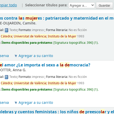
mpiar todo
|
Seleccionar títulos para:
es contra
la
s
mujer
es : patriarcado y maternidad en el 
E-DUJARDIN, Camille.
al:
Texto
; Formato:
impreso
; Forma literaria:
No es ficción
d
Cátedra;
Universitat
de
València;
Instituto
de
la
Mujer
1993
d:
Ítems disponibles para préstamo:
[
Signatura topográfica:
396
]
(1).
serva
Agregar a su carrito
e
l amor ¿Le importa el sexo a
la
de
mocracia?
OTTIR, Anna G.
al:
Texto
; Formato:
impreso
; Forma literaria:
No es ficción
d
Cátedra;
Universitat
de
València;
Instituto
de
la
Mujer
1993
d:
Ítems disponibles para préstamo:
[
Signatura topográfica:
396
]
(1).
serva
Agregar a su carrito
ulebras y cuentos feministas : los niños
de
preesco
la
r y 