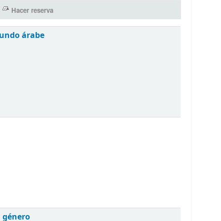
mundo árabe
el género