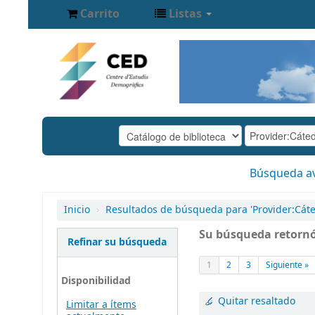
Carrito
Listas
Búsqueda a
Inicio
›
Resultados de búsqueda para 'Provider:Cátedr
Su búsqueda retornó
Refinar su búsqueda
1
2
3
Siguiente »
Disponibilidad
Quitar resaltado
Limitar a ítems