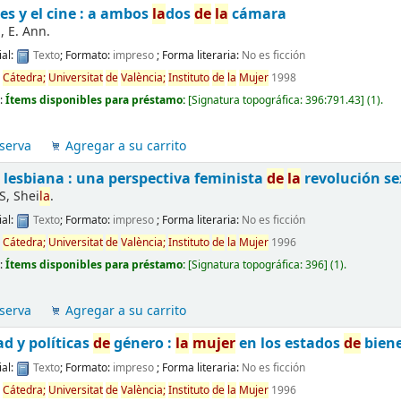
r
es y el cine : a ambos
la
dos
de
la
cámara
, E. Ann.
al:
Texto
; Formato:
impreso
; Forma literaria:
No es ficción
d
Cátedra;
Universitat
de
València;
Instituto
de
la
Mujer
1998
d:
Ítems disponibles para préstamo:
[
Signatura topográfica:
396:791.43
]
(1).
serva
Agregar a su carrito
 lesbiana : una perspectiva feminista
de
la
revolución se
S, Shei
la
.
al:
Texto
; Formato:
impreso
; Forma literaria:
No es ficción
d
Cátedra;
Universitat
de
València;
Instituto
de
la
Mujer
1996
d:
Ítems disponibles para préstamo:
[
Signatura topográfica:
396
]
(1).
serva
Agregar a su carrito
d y políticas
de
género :
la
mujer
en los estados
de
biene
al:
Texto
; Formato:
impreso
; Forma literaria:
No es ficción
d
Cátedra;
Universitat
de
València;
Instituto
de
la
Mujer
1996