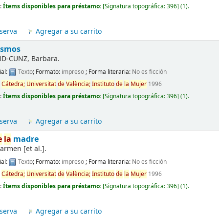
d:
Ítems disponibles para préstamo:
[
Signatura topográfica:
396
]
(1).
serva
Agregar a su carrito
ismos
D-CUNZ, Barbara.
al:
Texto
; Formato:
impreso
; Forma literaria:
No es ficción
d
Cátedra;
Universitat
de
València;
Instituto
de
la
Mujer
1996
d:
Ítems disponibles para préstamo:
[
Signatura topográfica:
396
]
(1).
serva
Agregar a su carrito
e
la
madre
armen [et al.].
al:
Texto
; Formato:
impreso
; Forma literaria:
No es ficción
d
Cátedra;
Universitat
de
València;
Instituto
de
la
Mujer
1996
d:
Ítems disponibles para préstamo:
[
Signatura topográfica:
396
]
(1).
serva
Agregar a su carrito