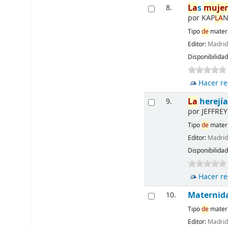
La
s
muje
8.
por
KAP
LA
N
Tipo
de
materi
Editor:
Madri
Disponibilida
Hacer re
La
herejía
9.
por
JEFFREY
Tipo
de
materi
Editor:
Madri
Disponibilida
Hacer re
Maternida
10.
Tipo
de
materi
Editor:
Madri