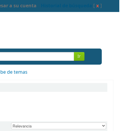
esar a su cuenta
Historial de búsqueda
[
x
]
Ir
be de temas