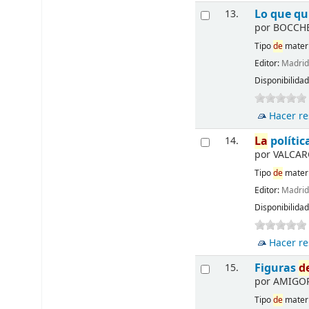
Lo que qu
13.
por
BOCCHE
Tipo
de
materi
Editor:
Madri
Disponibilida
Hacer re
La
polític
14.
por
VALCARC
Tipo
de
materi
Editor:
Madri
Disponibilida
Hacer re
Figuras
d
15.
por
AMIGORE
Tipo
de
materi