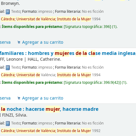
 Bronwyn.
al:
Texto
; Formato:
impreso
; Forma literaria:
No es ficción
d
Cátedra;
Universitat
de
València;
Instituto
de
la
Mujer
1994
d:
Ítems disponibles para préstamo:
[
Signatura topográfica:
396
]
(1).
serva
Agregar a su carrito
familiares : hombres y
mujer
es
de
la
c
la
se media inglesa
FF, Leonore
|
HALL, Catherine.
al:
Texto
; Formato:
impreso
; Forma literaria:
No es ficción
d
Cátedra;
Universitat
de
Valéncia;
Instituto
de
la
Mujer
1994
d:
Ítems disponibles para préstamo:
[
Signatura topográfica:
396:9(42)
]
(1).
serva
Agregar a su carrito
la
noche : hacerse
mujer
, hacerse madre
FINZI, Silvia.
al:
Texto
; Formato:
impreso
; Forma literaria:
No es ficción
d
Cátedra;
Universitat
de
València;
Instituto
de
la
Mujer
1992