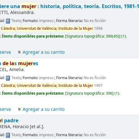
iere una
mujer
: historia, política, teoría. Escritos, 1981-
TTI, Alessandra.
al:
Texto
; Formato:
impreso
; Forma literaria:
No es ficción
d
Cátedra;
Universitat
de
València;
Instituto
de
la
Mujer
1996
d:
Ítems disponibles para préstamo:
[
Signatura topográfica:
396(45)
]
(1).
serva
Agregar a su carrito
a
de
la
s
mujer
es
EL, Amelia.
al:
Texto
; Formato:
impreso
; Forma literaria:
No es ficción
d
Cátedra;
Universitat
de
València;
Instituto
de
la
Mujer
1997
d:
Ítems disponibles para préstamo:
[
Signatura topográfica:
396
]
(1).
serva
Agregar a su carrito
e
l padre
NA, Horacio [et al.].
al:
Texto
; Formato:
impreso
; Forma literaria:
No es ficción