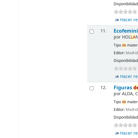
Disponibilida
Hacer re
Ecofemin
11.
por
HOL
LA
N
Tipo
de
materi
Editor:
Madri
Disponibilida
Hacer re
Figuras
d
12.
por
ALDA, C
Tipo
de
materi
Editor:
Madri
Disponibilida
Hacer re