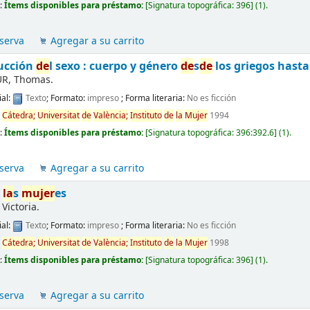
d:
Ítems disponibles para préstamo:
[
Signatura topográfica:
396
]
(1).
serva
Agregar a su carrito
ucción
de
l sexo : cuerpo y género
de
s
de
los griegos hasta
R, Thomas.
al:
Texto
; Formato:
impreso
; Forma literaria:
No es ficción
d
Cátedra;
Universitat
de
València;
Instituto
de
la
Mujer
1994
d:
Ítems disponibles para préstamo:
[
Signatura topográfica:
396:392.6
]
(1).
serva
Agregar a su carrito
e
la
s
mujer
es
Victoria.
al:
Texto
; Formato:
impreso
; Forma literaria:
No es ficción
d
Cátedra;
Universitat
de
València;
Instituto
de
la
Mujer
1998
d:
Ítems disponibles para préstamo:
[
Signatura topográfica:
396
]
(1).
serva
Agregar a su carrito