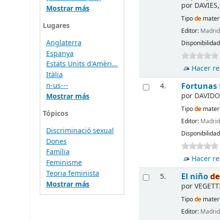
por
DAVIES,
Mostrar más
Tipo
de
materi
Lugares
Editor:
Madri
Anglaterra
Disponibilida
Espanya
Estats Units d'Amèri...
Hacer re
Itàlia
Fortunas 
n-us---
4.
por
DAVIDO
Mostrar más
Tipo
de
materi
Tópicos
Editor:
Madri
Discriminació sexual
Disponibilida
Dones
Família
Hacer re
Feminisme
Teoria feminista
El niño
de
5.
Mostrar más
por
VEGETTI 
Tipo
de
materi
Editor:
Madri