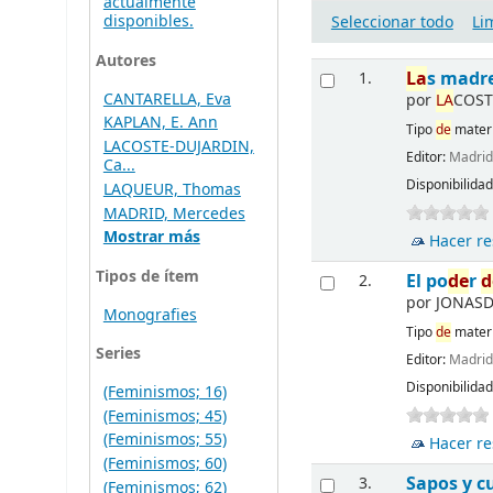
actualmente
disponibles.
Seleccionar todo
Li
Autores
La
s madr
1.
CANTARELLA, Eva
por
LA
COST
KAPLAN, E. Ann
Tipo
de
materi
LACOSTE-DUJARDIN,
Editor:
Madri
Ca...
Disponibilida
LAQUEUR, Thomas
MADRID, Mercedes
Mostrar más
Hacer re
Tipos de ítem
El po
de
r
d
2.
por
JONASD
Monografies
Tipo
de
materi
Series
Editor:
Madri
Disponibilida
(Feminismos; 16)
(Feminismos; 45)
(Feminismos; 55)
Hacer re
(Feminismos; 60)
Sapos y c
3.
(Feminismos; 62)