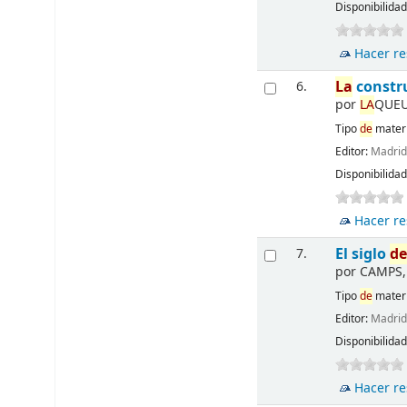
Disponibilida
Hacer re
La
constr
6.
por
LA
QUEU
Tipo
de
materi
Editor:
Madri
Disponibilida
Hacer re
El siglo
d
7.
por
CAMPS, 
Tipo
de
materi
Editor:
Madri
Disponibilida
Hacer re