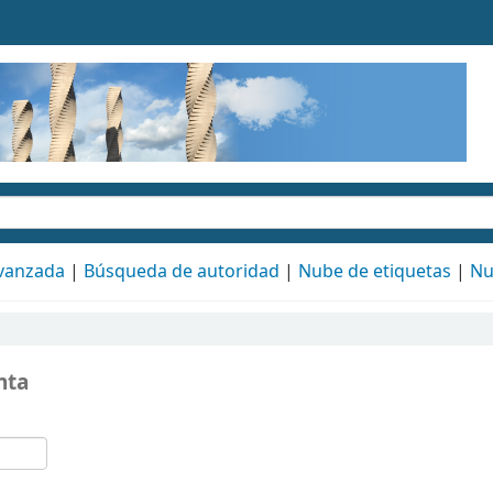
vanzada
Búsqueda de autoridad
Nube de etiquetas
Nu
nta