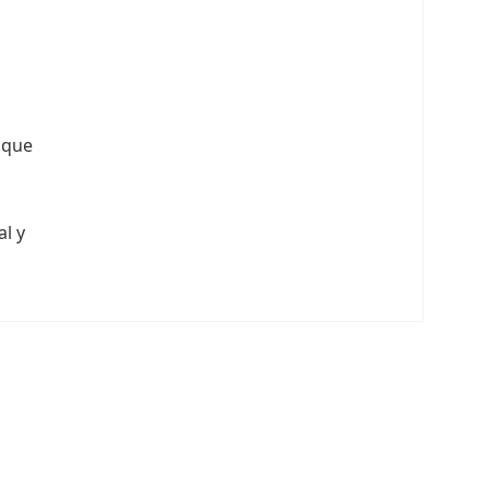
z que
al y