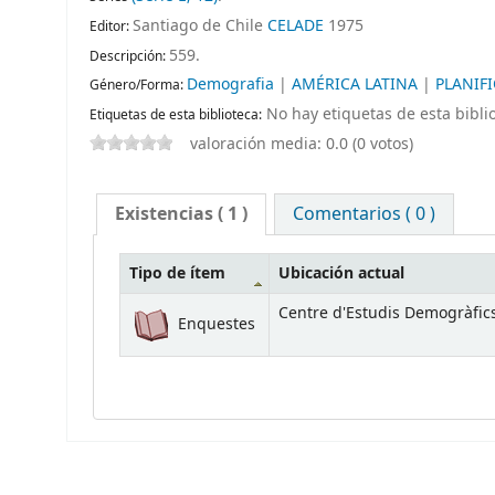
Santiago de Chile
CELADE
1975
Editor:
559
.
Descripción:
Demografia
|
AMÉRICA LATINA
|
PLANIF
Género/Forma:
No hay etiquetas de esta biblio
Etiquetas de esta biblioteca:
valoración media: 0.0 (0 votos)
Existencias
( 1 )
Comentarios ( 0 )
Tipo de ítem
Ubicación actual
Centre d'Estudis Demogràfic
Enquestes