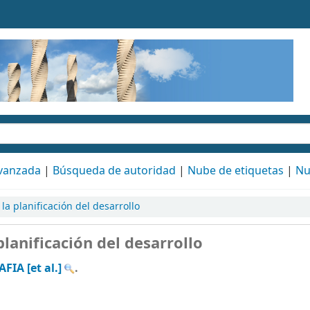
vanzada
Búsqueda de autoridad
Nube de etiquetas
Nu
la planificación del desarrollo
lanificación del desarrollo
A [et al.]
.