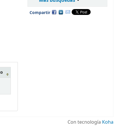
Más búsquedas
Compartir
to
Con tecnología
Koha