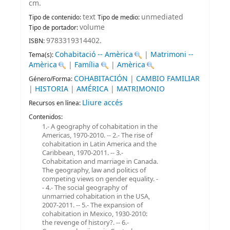
cm
.
text
unmediated
Tipo de contenido:
Tipo de medio:
volume
Tipo de portador:
9783319314402.
ISBN:
Cohabitació -- Amèrica
|
Matrimoni --
Tema(s):
Amèrica
|
Família
|
Amèrica
COHABITACIÓN
|
CAMBIO FAMILIAR
Género/Forma:
|
HISTORIA
|
AMÉRICA
|
MATRIMONIO
Lliure accés
Recursos en línea:
Contenidos:
1.- A geography of cohabitation in the
Americas, 1970-2010. -- 2.- The rise of
cohabitation in Latin America and the
Caribbean, 1970-2011. -- 3.-
Cohabitation and marriage in Canada.
The geography, law and politics of
competing views on gender equality. -
- 4.- The social geography of
unmarried cohabitation in the USA,
2007-2011. -- 5.- The expansion of
cohabitation in Mexico, 1930-2010:
the revenge of history?. -- 6.-