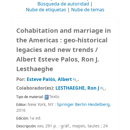
Búsqueda de autoridad
Nube de etiquetas
Nube de temas
Cohabitation and marriage in
the Americas : geo-historical
legacies and new trends /
Albert Esteve Palos, Ron J.
Lesthaeghe
Por:
Esteve Palós, Albert
.
Colaborador(es):
LESTHAEGHE, Ron J
.
Texto
Tipo de material:
New York, NY :
Springer Berlin Heidelberg,
Editor:
2016
1a ed
.
Edición:
xxv, 291 p. : gràf., mapes, taules ; 24
Descripción: