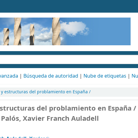
vanzada
Búsqueda de autoridad
Nube de etiquetas
Nu
 y estructuras del problamiento en España /
structuras del problamiento en España /
 Palós, Xavier Franch Auladell