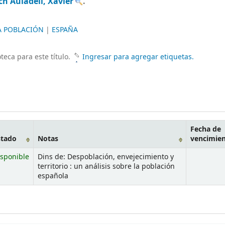
ch Auladell, Xavier
.
A POBLACIÓN
|
ESPAÑA
teca para este título.
Ingresar para agregar etiquetas.
Fecha de
stado
Notas
vencimie
sponible
Dins de: Despoblación, envejecimiento y
territorio : un análisis sobre la población
española