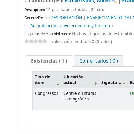
Colaborador(es):
Esteve Palós, Albert
|
Fran
14 p. : mapes, taules ; 24 cm
.
Descripción:
DESPOBLACIÓN
|
ENVEJECIMIENTO DE L
Género/Forma:
Despoblación, envejecimiento y territorio
En:
No hay etiquetas de esta biblio
Etiquetas de esta biblioteca:
valoración media: 0.0 (0 votos)
Existencias
( 1 )
Comentarios ( 0 )
Tipo de
Ubicación
ítem
actual
Signatura
E
Congressos
Centre d'Estudis
Di
Demogràfics