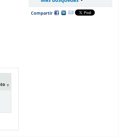
Más búsquedas
Compartir
nto