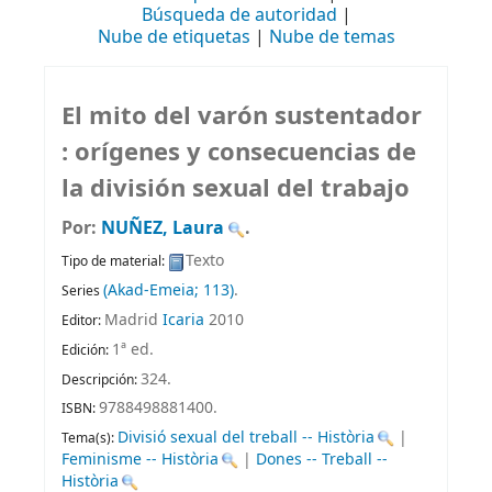
Búsqueda de autoridad
Nube de etiquetas
Nube de temas
El mito del varón sustentador
: orígenes y consecuencias de
la división sexual del trabajo
Por:
NUÑEZ, Laura
.
Texto
Tipo de material:
(Akad-Emeia; 113)
.
Series
Madrid
Icaria
2010
Editor:
1ª ed
.
Edición:
324
.
Descripción:
9788498881400.
ISBN:
Divisió sexual del treball -- Història
|
Tema(s):
Feminisme -- Història
|
Dones -- Treball --
Història