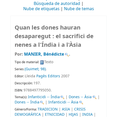
Búsqueda de autoridad
Nube de etiquetas
Nube de temas
Quan les dones hauran
desaparegut : el sacrifici de
nenes a l'Índia i a l'Àsia
Por:
MANIER, Bénédicte
.
Texto
Tipo de material:
(Guimet; 98)
.
Series
Lleida
Pagès Editors
2007
Editor:
197
.
Descripción:
9788497795050.
ISBN:
Infanticidi -- Índia
|
Dones -- Àsia
|
Tema(s):
Dones -- Índia
|
Infanticidi -- Àsia
TRADICION
|
ASIA
|
CRISIS
Género/Forma:
DEMOGRÁFICA
|
ETNICIDAD
|
HIJAS
|
INDIA
|