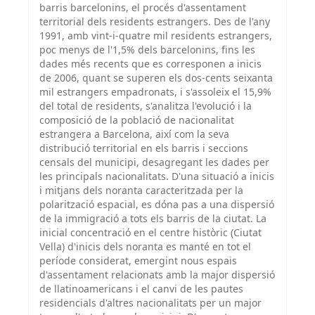
barris barcelonins, el procés d'assentament
territorial dels residents estrangers. Des de l'any
1991, amb vint-i-quatre mil residents estrangers,
poc menys de l'1,5% dels barcelonins, fins les
dades més recents que es corresponen a inicis
de 2006, quant se superen els dos-cents seixanta
mil estrangers empadronats, i s'assoleix el 15,9%
del total de residents, s'analitza l'evolució i la
composició de la població de nacionalitat
estrangera a Barcelona, així com la seva
distribució territorial en els barris i seccions
censals del municipi, desagregant les dades per
les principals nacionalitats. D'una situació a inicis
i mitjans dels noranta caracteritzada per la
polarització espacial, es dóna pas a una dispersió
de la immigració a tots els barris de la ciutat. La
inicial concentració en el centre històric (Ciutat
Vella) d'inicis dels noranta es manté en tot el
període considerat, emergint nous espais
d'assentament relacionats amb la major dispersió
de llatinoamericans i el canvi de les pautes
residencials d'altres nacionalitats per un major