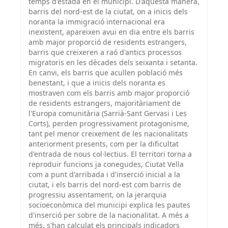
temps d'estada en el municipi. D'aquesta manera,
barris del nord-est de la ciutat, on a inicis dels
noranta la immigració internacional era
inexistent, apareixen avui en dia entre els barris
amb major proporció de residents estrangers,
barris que creixeren a raó d'antics processos
migratoris en les dècades dels seixanta i setanta.
En canvi, els barris que acullen població més
benestant, i que a inicis dels noranta es
mostraven com els barris amb major proporció
de residents estrangers, majoritàriament de
l'Europa comunitària (Sarrià-Sant Gervasi i Les
Corts), perden progressivament protagonisme,
tant pel menor creixement de les nacionalitats
anteriorment presents, com per la dificultat
d'entrada de nous col·lectius. El territori torna a
reproduir funcions ja conegudes, Ciutat Vella
com a punt d'arribada i d'inserció inicial a la
ciutat, i els barris del nord-est com barris de
progressiu assentament, on la jerarquia
socioeconòmica del municipi explica les pautes
d'inserció per sobre de la nacionalitat. A més a
més, s'han calculat els principals indicadors