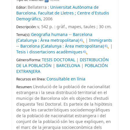
Bellaterra :
Universitat Autònoma de
Editor:
Barcelona. Facultat de Lletres ; Centre d'Estudis
Demogràfics,
2006
v, 542 p. : gràf., mapes, taules ; 30 cm
.
Descripción:
Geografia humana -- Barcelona
Tema(s):
(Catalunya : Àrea metropolitana)
|
Immigrants
-- Barcelona (Catalunya : Àrea metropolitana)
|
Tesis i dissertacions acadèmiques
TESIS DOCTORAL
|
DISTRIBUCIÓN
Género/Forma:
DE LA POBLACIÓN
|
BARCELONA
|
POBLACIÓN
EXTRANJERA
Consultable en línia
Recursos en línea:
L'evolució de la població de nacionalitat
Resumen:
estrangera i la seva distribució territorial en el
municipi de Barcelona són els objectes d'estudi
d'aquesta Tesi Doctoral. Es parteix de la hipòtesis
de que les característiques sociodemogràfiques
de la població de nacionalitat estrangera i del
conjunt de la població són les que expliquen, en
el marc de la jerarquia socioeconòmica dels