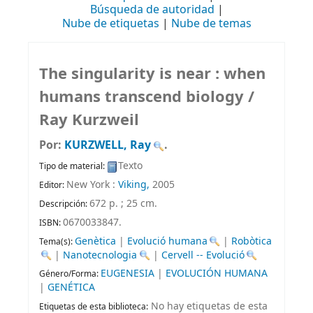
Búsqueda de autoridad
Nube de etiquetas
Nube de temas
The singularity is near : when
humans transcend biology /
Ray Kurzweil
Por:
KURZWELL, Ray
.
Texto
Tipo de material:
New York :
Viking,
2005
Editor:
672 p. ; 25 cm
.
Descripción:
0670033847.
ISBN:
Genètica
|
Evolució humana
|
Robòtica
Tema(s):
|
Nanotecnologia
|
Cervell -- Evolució
EUGENESIA
|
EVOLUCIÓN HUMANA
Género/Forma:
|
GENÉTICA
No hay etiquetas de esta
Etiquetas de esta biblioteca: