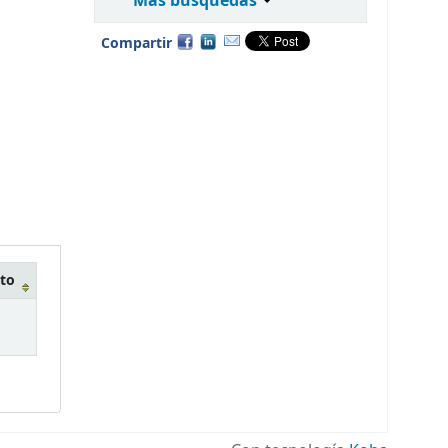
Más búsquedas
Compartir
to