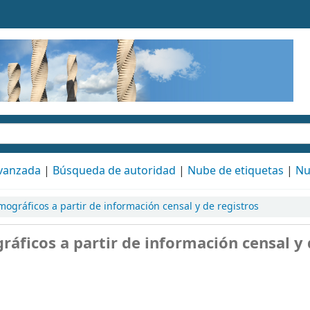
vanzada
Búsqueda de autoridad
Nube de etiquetas
Nu
gráficos a partir de información censal y de registros
áficos a partir de información censal y