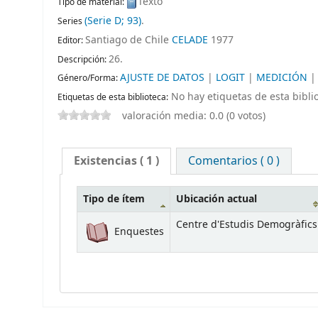
Texto
Tipo de material:
(Serie D; 93)
.
Series
Santiago de Chile
CELADE
1977
Editor:
26
.
Descripción:
AJUSTE DE DATOS
|
LOGIT
|
MEDICIÓN
Género/Forma:
No hay etiquetas de esta biblio
Etiquetas de esta biblioteca:
valoración media: 0.0 (0 votos)
Existencias
( 1 )
Comentarios ( 0 )
Tipo de ítem
Ubicación actual
Centre d'Estudis Demogràfics
Enquestes