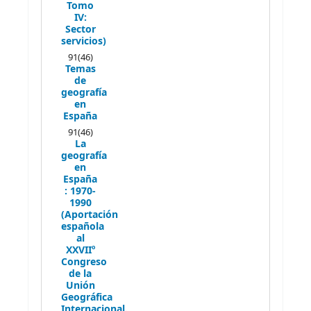
Tomo
IV:
Sector
servicios)
91(46)
Temas
de
geografía
en
España
91(46)
La
geografía
en
España
: 1970-
1990
(Aportación
española
al
XXVIIº
Congreso
de la
Unión
Geográfica
Internacional.