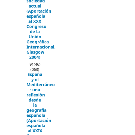
sociedad
actual
(Aportación
española
al XXX
Congreso
de la
Unión
Geográfica
Internacional.
Glasgow
2004)
91(46)
(063)
España
y el
Mediterráneo
: una
reflexión
desde
la
geografía
española
(Aportación
española
al XXIX