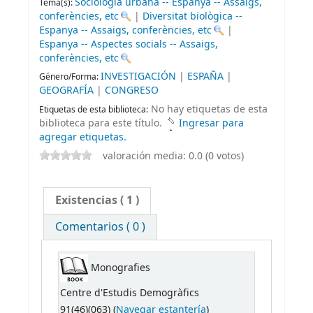
Sociologia urbana -- Espanya -- Assaigs,
Tema(s):
conferències, etc
|
Diversitat biològica --
Espanya -- Assaigs, conferències, etc
|
Espanya -- Aspectes socials -- Assaigs,
conferències, etc
INVESTIGACIÓN
|
ESPAÑA
|
Género/Forma:
GEOGRAFÍA
|
CONGRESO
No hay etiquetas de esta
Etiquetas de esta biblioteca:
biblioteca para este título.
Ingresar para
agregar etiquetas.
valoración media: 0.0 (0 votos)
Existencias
( 1 )
Comentarios ( 0 )
Monografies
Centre d'Estudis Demogràfics
91(46)(063) (
Navegar estantería
)