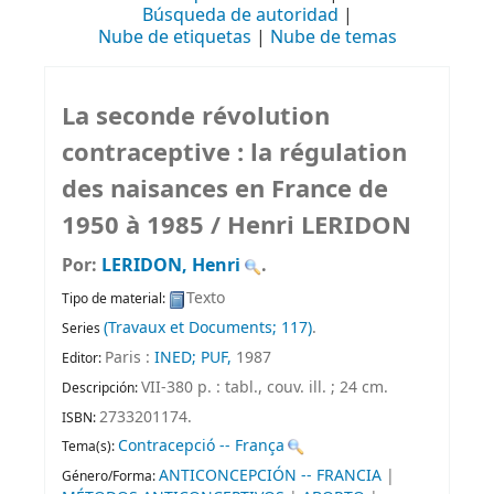
Búsqueda de autoridad
Nube de etiquetas
Nube de temas
La seconde révolution
contraceptive : la régulation
des naisances en France de
1950 à 1985 /
Henri LERIDON
Por:
LERIDON, Henri
.
Texto
Tipo de material:
(Travaux et Documents; 117)
.
Series
Paris :
INED; PUF,
1987
Editor:
VII-380 p. : tabl., couv. ill. ; 24 cm
.
Descripción:
2733201174.
ISBN:
Contracepció -- França
Tema(s):
ANTICONCEPCIÓN -- FRANCIA
|
Género/Forma: