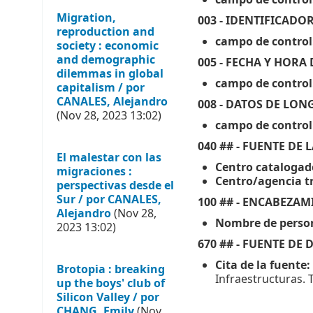
campo de control
Migration,
003 - IDENTIFICAD
reproduction and
campo de control
society : economic
and demographic
005 - FECHA Y HORA
dilemmas in global
campo de control
capitalism / por
CANALES, Alejandro
008 - DATOS DE LONG
(Nov 28, 2023 13:02)
campo de control 
040 ## - FUENTE DE
El malestar con las
Centro catalogad
migraciones :
Centro/agencia tr
perspectivas desde el
Sur / por CANALES,
100 ## - ENCABEZA
Alejandro
(Nov 28,
Nombre de perso
2023 13:02)
670 ## - FUENTE D
Cita de la fuente:
Brotopia : breaking
Infraestructuras. 
up the boys' club of
Silicon Valley / por
CHANG, Emily
(Nov