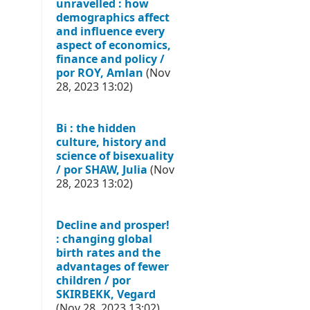
unravelled : how
demographics affect
and influence every
aspect of economics,
finance and policy /
por ROY, Amlan
(Nov
28, 2023 13:02)
Bi : the hidden
culture, history and
science of bisexuality
/ por SHAW, Julia
(Nov
28, 2023 13:02)
Decline and prosper!
: changing global
birth rates and the
advantages of fewer
children / por
SKIRBEKK, Vegard
(Nov 28, 2023 13:02)