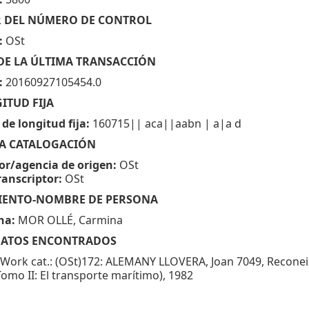
:
5800
OR DEL NÚMERO DE CONTROL
:
OSt
 DE LA ÚLTIMA TRANSACCIÓN
:
20160927105454.0
ITUD FIJA
de longitud fija:
160715|| aca||aabn | a|a d
 LA CATALOGACIÓN
or/agencia de origen:
OSt
anscriptor:
OSt
MIENTO-NOMBRE DE PERSONA
na:
MOR OLLÉ, Carmina
E DATOS ENCONTRADOS
Work cat.: (OSt)172: ALEMANY LLOVERA, Joan 7049, Reconeixe
Tomo II: El transporte marítimo), 1982