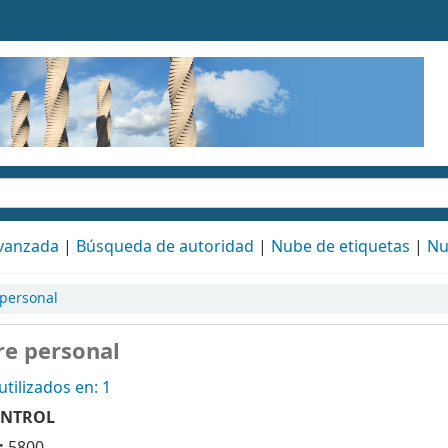
vanzada
Búsqueda de autoridad
Nube de etiquetas
Nu
personal
e personal
tilizados en: 1
ONTROL