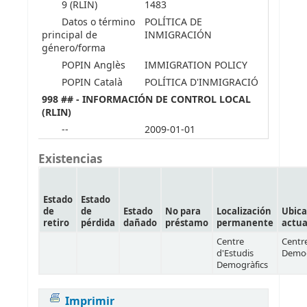
9 (RLIN)
1483
Datos o término
POLÍTICA DE
principal de
INMIGRACIÓN
género/forma
POPIN Anglès
IMMIGRATION POLICY
POPIN Català
POLÍTICA D'INMIGRACIÓ
998 ## - INFORMACIÓN DE CONTROL LOCAL
(RLIN)
--
2009-01-01
Existencias
Estado
Estado
de
de
Estado
No para
Localización
Ubica
retiro
pérdida
dañado
préstamo
permanente
actua
Centre
Centre
d'Estudis
Demog
Demogràfics
Imprimir