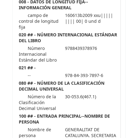
008 - DATOS DE LONGITUD FIJA--
INFORMACIÓN GENERAL
campo de
160613b2009 xxu|||||
control de longitud
|||| 00| 0 und d
fija
020 ## - NÚMERO INTERNACIONAL ESTÁNDAR
DEL LIBRO
Número
9788439378976
Internacional
Estándar del Libro
021 ## -
--
978-84-393-7897-6
080 ## - NÚMERO DE LA CLASIFICACIÓN
DECIMAL UNIVERSAL
Número de la
30-053.6(467.1)
Clasificación
Decimal Universal
100 ## - ENTRADA PRINCIPAL--NOMBRE DE
PERSONA
Nombre de
GENERALITAT DE
persona
CATALUNYA. SECRETARIA