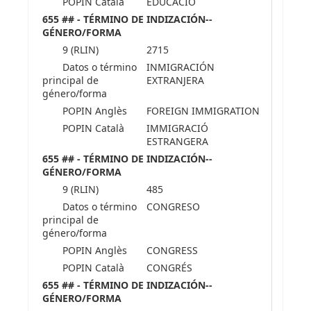
POPIN Català
EDUCACIÓ
655 ## - TÉRMINO DE INDIZACIÓN--
GÉNERO/FORMA
9 (RLIN)
2715
Datos o término
INMIGRACIÓN
principal de
EXTRANJERA
género/forma
POPIN Anglès
FOREIGN IMMIGRATION
POPIN Català
IMMIGRACIÓ
ESTRANGERA
655 ## - TÉRMINO DE INDIZACIÓN--
GÉNERO/FORMA
9 (RLIN)
485
Datos o término
CONGRESO
principal de
género/forma
POPIN Anglès
CONGRESS
POPIN Català
CONGRÉS
655 ## - TÉRMINO DE INDIZACIÓN--
GÉNERO/FORMA